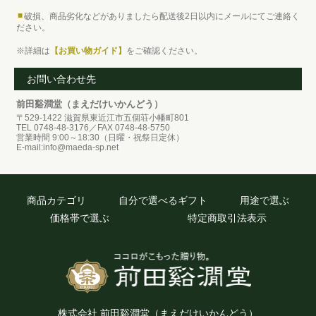
■
破損、商品劣化などがありましたら配送後2日以内にメールにてご連絡く
ださい。
※詳細は
【お買い物ガイド】
をご確認ください。
お問い合わせ先
前田谿澗堂（まえだけいかんどう）
〒529-1422 滋賀県東近江市五個荘小幡町801
TEL 0748-48-3176／FAX 0748-48-5750
営業時間 9:00～18:30（日曜・祝祭日定休）
E-mail:info@maeda-sp.net
商品カテゴリ
自分で選べるギフト
用途で選ぶ
価格帯で選ぶ
特定商取引法表示
株式会社 前田谿澗堂（まえだけいかんどう）