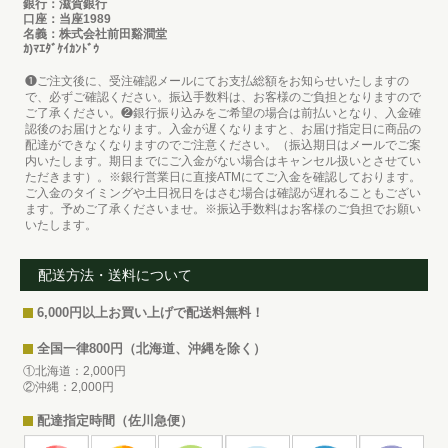
銀行：滋賀銀行
口座：当座1989
名義：株式会社前田谿澗堂
ｶ)ﾏｴﾀﾞｹｲｶﾝﾄﾞｳ
❶ご注文後に、受注確認メールにてお支払総額をお知らせいたしますの
で、必ずご確認ください。振込手数料は、お客様のご負担となりますので
ご了承ください。❷銀行振り込みをご希望の場合は前払いとなり、入金確
認後のお届けとなります。入金が遅くなりますと、お届け指定日に商品の
配達ができなくなりますのでご注意ください。（振込期日はメールでご案
内いたします。期日までにご入金がない場合はキャンセル扱いとさせてい
ただきます）。※銀行営業日に直接ATMにてご入金を確認しております。
ご入金のタイミングや土日祝日をはさむ場合は確認が遅れることもござい
ます。予めご了承くださいませ。※振込手数料はお客様のご負担でお願い
いたします。
配送方法・送料について
6,000円以上お買い上げで配送料無料！
全国一律800円（北海道、沖縄を除く）
①北海道：2,000円
②沖縄：2,000円
配達指定時間（佐川急便）