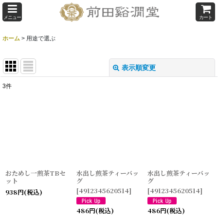
メニュー
カート
ホーム
>
用途で選ぶ
表示順変更
閉じる
3
件
表示数
:
並び順
:
絞り込む
おためし一煎茶TBセ
水出し煎茶ティーバッ
水出し煎茶ティーバッ
ット
グ
グ
[
4912345620514
]
[
4912345620514
]
938
円
(税込)
486
円
(税込)
486
円
(税込)