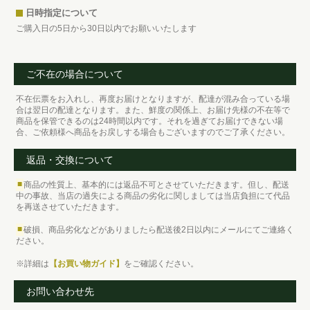
日時指定について
ご購入日の5日から30日以内でお願いいたします
ご不在の場合について
不在伝票をお入れし、再度お届けとなりますが、配達が混み合っている場
合は翌日の配達となります。また、鮮度の関係上、お届け先様の不在等で
商品を保管できるのは24時間以内です。それを過ぎてお届けできない場
合、ご依頼様へ商品をお戻しする場合もございますのでご了承ください。
返品・交換について
■
商品の性質上、基本的には返品不可とさせていただきます。但し、配送
中の事故、当店の過失による商品の劣化に関しましては当店負担にて代品
を再送させていただきます。
■
破損、商品劣化などがありましたら配送後2日以内にメールにてご連絡く
ださい。
※詳細は
【お買い物ガイド】
をご確認ください。
お問い合わせ先