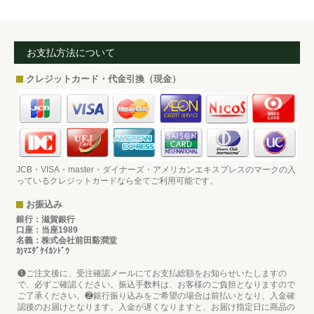
お支払方法について
クレジットカード・代金引換（現金）
JCB・VISA・master・ダイナーズ・アメリカンエキスプレスのマークの入
っているクレジットカードなら全てご利用可能です。
お振込み
銀行：滋賀銀行
口座：当座1989
名義：株式会社前田谿澗堂
ｶ)ﾏｴﾀﾞｹｲｶﾝﾄﾞｳ
❶ご注文後に、受注確認メールにてお支払総額をお知らせいたしますの
で、必ずご確認ください。振込手数料は、お客様のご負担となりますので
ご了承ください。❷銀行振り込みをご希望の場合は前払いとなり、入金確
認後のお届けとなります。入金が遅くなりますと、お届け指定日に商品の