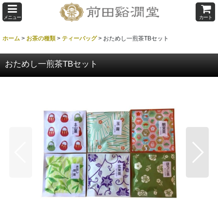
メニュー
カート
ホーム
>
お茶の種類
>
ティーバッグ
>
おためし一煎茶TBセット
おためし一煎茶TBセット