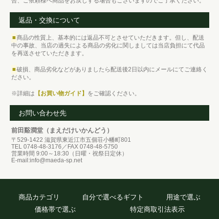
合、ご依頼様へ商品をお戻しする場合もございますのでご了承ください。
返品・交換について
■
商品の性質上、基本的には返品不可とさせていただきます。但し、配送
中の事故、当店の過失による商品の劣化に関しましては当店負担にて代品
を再送させていただきます。
■
破損、商品劣化などがありましたら配送後2日以内にメールにてご連絡く
ださい。
※詳細は
【お買い物ガイド】
をご確認ください。
お問い合わせ先
前田谿澗堂（まえだけいかんどう）
〒529-1422 滋賀県東近江市五個荘小幡町801
TEL 0748-48-3176／FAX 0748-48-5750
営業時間 9:00～18:30（日曜・祝祭日定休）
E-mail:info@maeda-sp.net
商品カテゴリ
自分で選べるギフト
用途で選ぶ
価格帯で選ぶ
特定商取引法表示