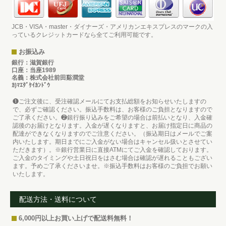
JCB・VISA・master・ダイナーズ・アメリカンエキスプレスのマークの入
っているクレジットカードなら全てご利用可能です。
お振込み
銀行：滋賀銀行
口座：当座1989
名義：株式会社前田谿澗堂
ｶ)ﾏｴﾀﾞｹｲｶﾝﾄﾞｳ
❶ご注文後に、受注確認メールにてお支払総額をお知らせいたしますの
で、必ずご確認ください。振込手数料は、お客様のご負担となりますので
ご了承ください。❷銀行振り込みをご希望の場合は前払いとなり、入金確
認後のお届けとなります。入金が遅くなりますと、お届け指定日に商品の
配達ができなくなりますのでご注意ください。（振込期日はメールでご案
内いたします。期日までにご入金がない場合はキャンセル扱いとさせてい
ただきます）。※銀行営業日に直接ATMにてご入金を確認しております。
ご入金のタイミングや土日祝日をはさむ場合は確認が遅れることもござい
ます。予めご了承くださいませ。※振込手数料はお客様のご負担でお願い
いたします。
配送方法・送料について
6,000円以上お買い上げで配送料無料！