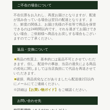
ご不在の場合について
不在伝票をお入れし、再度お届けとなりますが、配達
が混み合っている場合は翌日の配達となります。ま
た、鮮度の関係上、お届け先様の不在等で商品を保管
できるのは24時間以内です。それを過ぎてお届けでき
ない場合、ご依頼様へ商品をお戻しする場合もござい
ますのでご了承ください。
返品・交換について
■
商品の性質上、基本的には返品不可とさせていただ
きます。但し、配送中の事故、当店の過失による商品
の劣化に関しましては当店負担にて代品を再送させて
いただきます。
■
破損、商品劣化などがありましたら配送後2日以内
にメールにてご連絡ください。
※詳細は
【お買い物ガイド】
をご確認ください。
お問い合わせ先