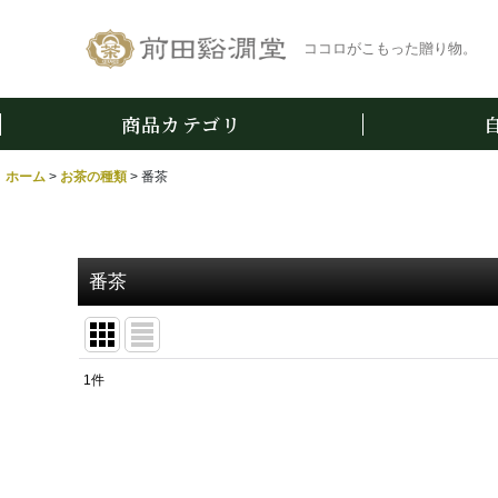
ココロがこもった贈り物。
商品カテゴリ
ホーム
>
お茶の種類
>
番茶
番茶
1
件
表示数
:
並び順
: