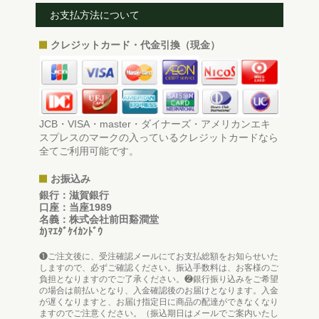
お支払方法について
クレジットカード・代金引換（現金）
JCB・VISA・master・ダイナーズ・アメリカンエキ
スプレスのマークの入っているクレジットカードなら
全てご利用可能です。
お振込み
銀行：滋賀銀行
口座：当座1989
名義：株式会社前田谿澗堂
ｶ)ﾏｴﾀﾞｹｲｶﾝﾄﾞｳ
❶ご注文後に、受注確認メールにてお支払総額をお知らせいた
しますので、必ずご確認ください。振込手数料は、お客様のご
負担となりますのでご了承ください。❷銀行振り込みをご希望
の場合は前払いとなり、入金確認後のお届けとなります。入金
が遅くなりますと、お届け指定日に商品の配達ができなくなり
ますのでご注意ください。（振込期日はメールでご案内いたし