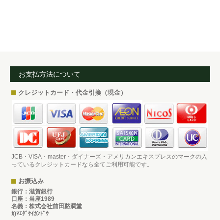
お支払方法について
クレジットカード・代金引換（現金）
JCB・VISA・master・ダイナーズ・アメリカンエキスプレスのマークの入
っているクレジットカードなら全てご利用可能です。
お振込み
銀行：滋賀銀行
口座：当座1989
名義：株式会社前田谿澗堂
ｶ)ﾏｴﾀﾞｹｲｶﾝﾄﾞｳ