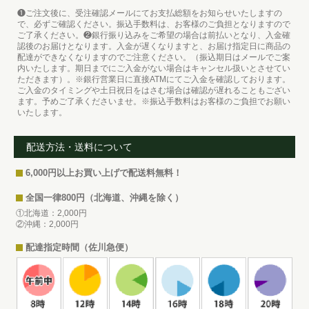
❶ご注文後に、受注確認メールにてお支払総額をお知らせいたしますの
で、必ずご確認ください。振込手数料は、お客様のご負担となりますので
ご了承ください。❷銀行振り込みをご希望の場合は前払いとなり、入金確
認後のお届けとなります。入金が遅くなりますと、お届け指定日に商品の
配達ができなくなりますのでご注意ください。（振込期日はメールでご案
内いたします。期日までにご入金がない場合はキャンセル扱いとさせてい
ただきます）。※銀行営業日に直接ATMにてご入金を確認しております。
ご入金のタイミングや土日祝日をはさむ場合は確認が遅れることもござい
ます。予めご了承くださいませ。※振込手数料はお客様のご負担でお願い
いたします。
配送方法・送料について
6,000円以上お買い上げで配送料無料！
全国一律800円（北海道、沖縄を除く）
①北海道：2,000円
②沖縄：2,000円
配達指定時間（佐川急便）