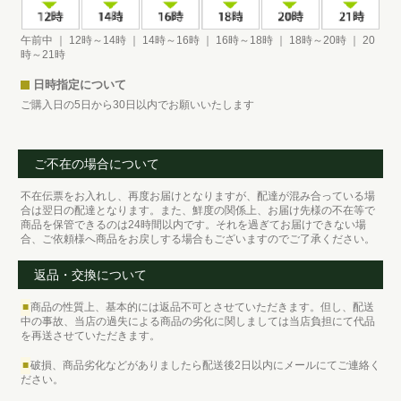
午前中 ｜ 12時～14時 ｜ 14時～16時 ｜ 16時～18時 ｜ 18時～20時 ｜ 20
時～21時
日時指定について
ご購入日の5日から30日以内でお願いいたします
ご不在の場合について
不在伝票をお入れし、再度お届けとなりますが、配達が混み合っている場
合は翌日の配達となります。また、鮮度の関係上、お届け先様の不在等で
商品を保管できるのは24時間以内です。それを過ぎてお届けできない場
合、ご依頼様へ商品をお戻しする場合もございますのでご了承ください。
返品・交換について
■
商品の性質上、基本的には返品不可とさせていただきます。但し、配送
中の事故、当店の過失による商品の劣化に関しましては当店負担にて代品
を再送させていただきます。
■
破損、商品劣化などがありましたら配送後2日以内にメールにてご連絡く
ださい。