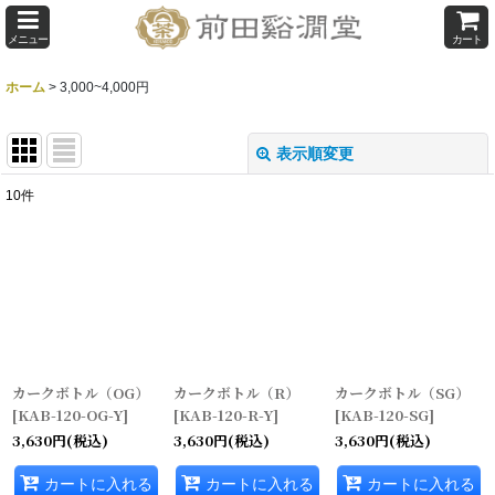
メニュー
カート
ホーム
>
3,000~4,000円
表示順変更
閉じる
10
件
表示数
:
並び順
:
絞り込む
カークボトル（OG）
カークボトル（R）
カークボトル（SG）
[
KAB-120-OG-Y
]
[
KAB-120-R-Y
]
[
KAB-120-SG
]
3,630
円
(税込)
3,630
円
(税込)
3,630
円
(税込)
カートに入れる
カートに入れる
カートに入れる