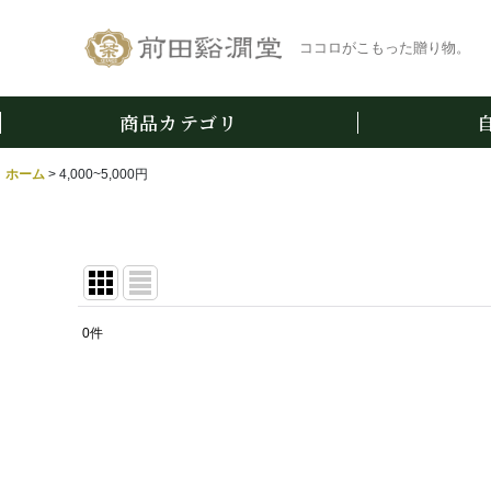
ココロがこもった贈り物。
商品カテゴリ
ホーム
>
4,000~5,000円
0
件
表示数
:
並び順
: