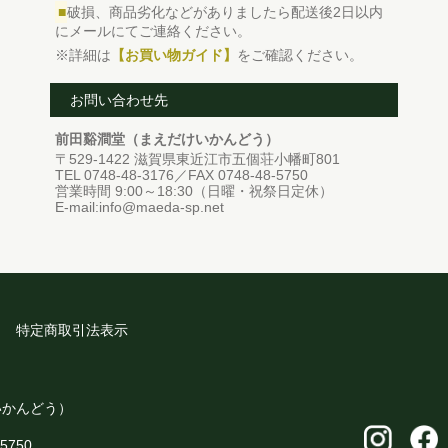
■
破損、商品劣化などがありましたら配送後2日以内
にメールにてご連絡ください。
※詳細は
【お買い物ガイド】
をご確認ください。
お問い合わせ先
前田谿澗堂（まえだけいかんどう）
〒529-1422 滋賀県東近江市五個荘小幡町801
TEL 0748-48-3176／FAX 0748-48-5750
営業時間 9:00～18:30（日曜・祝祭日定休）
E-mail:info@maeda-sp.net
特定商取引法表示
いかんどう）
-5750