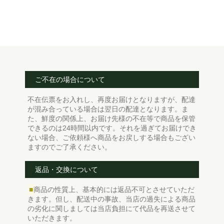
ご不在の場合について
不在伝票をお入れし、再度お届けとなりますが、配達
が混み合っている場合は翌日の配達となります。ま
た、鮮度の関係上、お届け先様の不在等で商品を保管
できるのは24時間以内です。それを過ぎてお届けでき
ない場合、ご依頼様へ商品をお戻しする場合もござい
ますのでご了承ください。
返品・交換について
■
商品の性質上、基本的には返品不可とさせていただ
きます。但し、配送中の事故、当店の過失による商品
の劣化に関しましては当店負担にて代品を再送させて
いただきます。