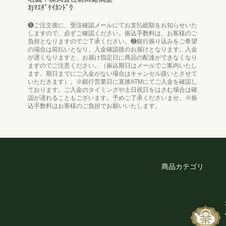
ｶ)ﾏｴﾀﾞｹｲｶﾝﾄﾞｳ
❶ご注文後に、受注確認メールにてお支払総額をお知らせいた
しますので、必ずご確認ください。振込手数料は、お客様のご
負担となりますのでご了承ください。❷銀行振り込みをご希望
の場合は前払いとなり、入金確認後のお届けとなります。入金
が遅くなりますと、お届け指定日に商品の配達ができなくなり
ますのでご注意ください。（振込期日はメールでご案内いたし
ます。期日までにご入金がない場合はキャンセル扱いとさせて
いただきます）。※銀行営業日に直接ATMにてご入金を確認し
ております。ご入金のタイミングや土日祝日をはさむ場合は確
認が遅れることもございます。予めご了承くださいませ。※振
込手数料はお客様のご負担でお願いいたします。
商品カテゴリ