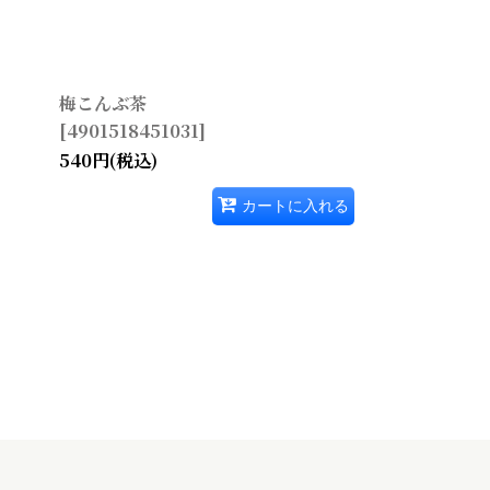
絞り込む
梅こんぶ茶
[
4901518451031
]
540
円
(税込)
カートに入れる