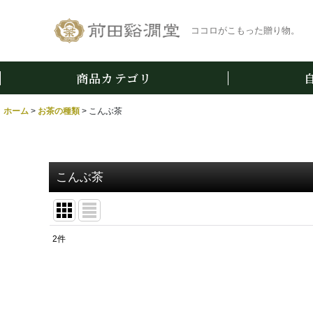
ココロがこもった贈り物。
商品カテゴリ
ホーム
>
お茶の種類
>
こんぶ茶
こんぶ茶
2
件
表示数
:
並び順
: