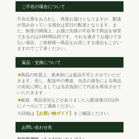
ご不在の場合について
不在伝票をお入れし、再度お届けとなりますが、配達
が混み合っている場合は翌日の配達となります。ま
た、鮮度の関係上、お届け先様の不在等で商品を保管
できるのは24時間以内です。それを過ぎてお届けでき
ない場合、ご依頼様へ商品をお戻しする場合もござい
ますのでご了承ください。
返品・交換について
■
商品の性質上、基本的には返品不可とさせていただ
きます。但し、配送中の事故、当店の過失による商品
の劣化に関しましては当店負担にて代品を再送させて
いただきます。
■
破損、商品劣化などがありましたら配送後2日以内
にメールにてご連絡ください。
※詳細は
【お買い物ガイド】
をご確認ください。
お問い合わせ先