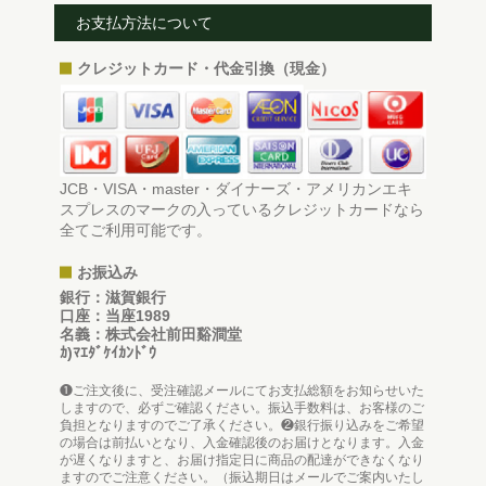
お支払方法について
クレジットカード・代金引換（現金）
JCB・VISA・master・ダイナーズ・アメリカンエキ
スプレスのマークの入っているクレジットカードなら
全てご利用可能です。
お振込み
銀行：滋賀銀行
口座：当座1989
名義：株式会社前田谿澗堂
ｶ)ﾏｴﾀﾞｹｲｶﾝﾄﾞｳ
❶ご注文後に、受注確認メールにてお支払総額をお知らせいた
しますので、必ずご確認ください。振込手数料は、お客様のご
負担となりますのでご了承ください。❷銀行振り込みをご希望
の場合は前払いとなり、入金確認後のお届けとなります。入金
が遅くなりますと、お届け指定日に商品の配達ができなくなり
ますのでご注意ください。（振込期日はメールでご案内いたし