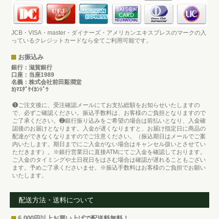
JCB・VISA・master・ダイナーズ・アメリカンエキスプレスのマークの入
っているクレジットカードなら全てご利用可能です。
お振込み
銀行：滋賀銀行
口座：当座1989
名義：株式会社前田谿澗堂
ｶ)ﾏｴﾀﾞｹｲｶﾝﾄﾞｳ
❶ご注文後に、受注確認メールにてお支払総額をお知らせいたしますの
で、必ずご確認ください。振込手数料は、お客様のご負担となりますので
ご了承ください。❷銀行振り込みをご希望の場合は前払いとなり、入金確
認後のお届けとなります。入金が遅くなりますと、お届け指定日に商品の
配達ができなくなりますのでご注意ください。（振込期日はメールでご案
内いたします。期日までにご入金がない場合はキャンセル扱いとさせてい
ただきます）。※銀行営業日に直接ATMにてご入金を確認しております。
ご入金のタイミングや土日祝日をはさむ場合は確認が遅れることもござい
ます。予めご了承くださいませ。※振込手数料はお客様のご負担でお願い
いたします。
配送方法・送料について
6,000円以上お買い上げで配送料無料！