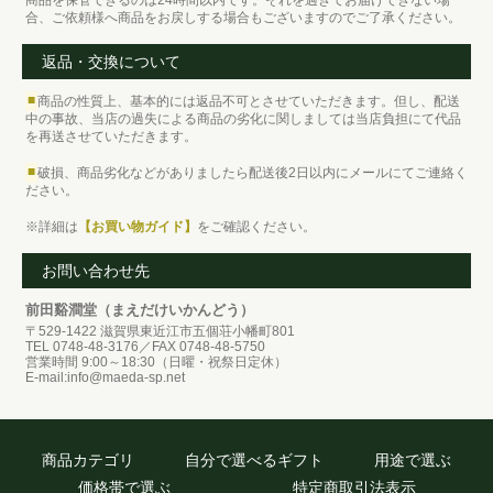
合、ご依頼様へ商品をお戻しする場合もございますのでご了承ください。
返品・交換について
■
商品の性質上、基本的には返品不可とさせていただきます。但し、配送
中の事故、当店の過失による商品の劣化に関しましては当店負担にて代品
を再送させていただきます。
■
破損、商品劣化などがありましたら配送後2日以内にメールにてご連絡く
ださい。
※詳細は
【お買い物ガイド】
をご確認ください。
お問い合わせ先
前田谿澗堂（まえだけいかんどう）
〒529-1422 滋賀県東近江市五個荘小幡町801
TEL 0748-48-3176／FAX 0748-48-5750
営業時間 9:00～18:30（日曜・祝祭日定休）
E-mail:info@maeda-sp.net
商品カテゴリ
自分で選べるギフト
用途で選ぶ
価格帯で選ぶ
特定商取引法表示