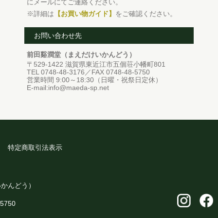
にメールにてご連絡ください。
※詳細は
【お買い物ガイド】
をご確認ください。
お問い合わせ先
前田谿澗堂（まえだけいかんどう）
〒529-1422 滋賀県東近江市五個荘小幡町801
TEL 0748-48-3176／FAX 0748-48-5750
営業時間 9:00～18:30（日曜・祝祭日定休）
E-mail:info@maeda-sp.net
特定商取引法表示
いかんどう）
-5750