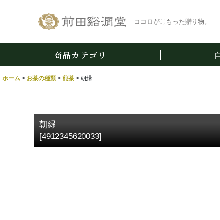
ココロがこもった贈り物。
商品カテゴリ
ホーム
>
お茶の種類
>
煎茶
>
朝緑
朝緑
[
4912345620033
]