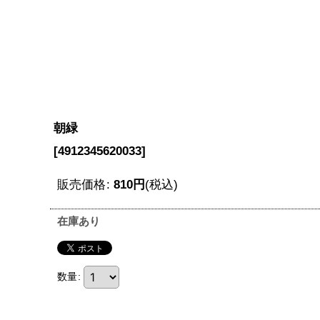
朝緑
[
4912345620033
]
販売価格
:
810
円
(税込)
在庫あり
数量
: