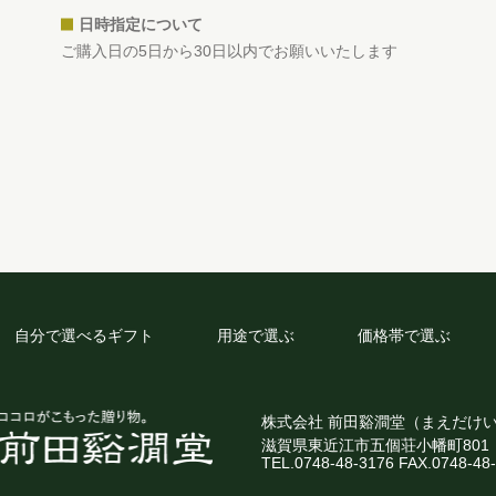
日時指定について
ご購入日の5日から30日以内でお願いいたします
自分で選べるギフト
用途で選ぶ
価格帯で選ぶ
株式会社 前田谿澗堂（まえだけ
滋賀県東近江市五個荘小幡町801
TEL.0748-48-3176 FAX.0748-48