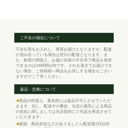
ご不在の場合について
不在伝票をお入れし、再度お届けとなりますが、配達
が混み合っている場合は翌日の配達となります。ま
た、鮮度の関係上、お届け先様の不在等で商品を保管
できるのは24時間以内です。それを過ぎてお届けでき
ない場合、ご依頼様へ商品をお戻しする場合もござい
ますのでご了承ください。
返品・交換について
■
商品の性質上、基本的には返品不可とさせていただ
きます。但し、配送中の事故、当店の過失による商品
の劣化に関しましては当店負担にて代品を再送させて
いただきます。
■
破損、商品劣化などがありましたら配送後2日以内