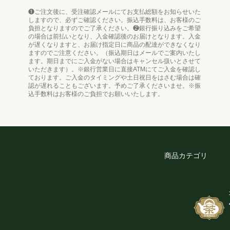
❶ご注文後に、受注確認メールにてお支払総額をお知らせいた
しますので、必ずご確認ください。振込手数料は、お客様のご
負担となりますのでご了承ください。❷銀行振り込みをご希望
の場合は前払いとなり、入金確認後のお届けとなります。入金
が遅くなりますと、お届け指定日に商品の配達ができなくなり
ますのでご注意ください。（振込期日はメールでご案内いたし
ます。期日までにご入金がない場合はキャンセル扱いとさせて
いただきます）。※銀行営業日に直接ATMにてご入金を確認し
ております。ご入金のタイミングや土日祝日をはさむ場合は確
認が遅れることもございます。予めご了承くださいませ。※振
込手数料はお客様のご負担でお願いいたします。
商品カテゴリ